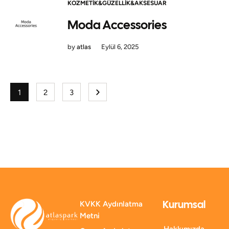
KOZMETIK&GÜZELLIK&AKSESUAR
Moda Accessories
by
atlas
Eylül 6, 2025
1
2
3
Kurumsal
KVKK Aydınlatma
Metni
Hakkımızda