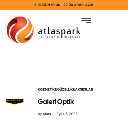
BUGÜN 10:00 - 22:00 ARASI AÇIK
KOZMETIK&GÜZELLIK&AKSESUAR
Galeri Optik
by
atlas
Eylül 6, 2025