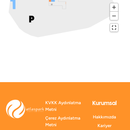
Kurumsal
KVKK Aydınlatma
Metni
Hakkımızda
Çerez Aydınlatma
Metni
Kariyer