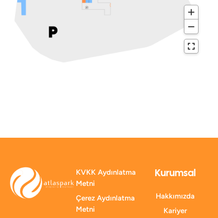
Kurumsal
KVKK Aydınlatma
Metni
Hakkımızda
Çerez Aydınlatma
Metni
Kariyer